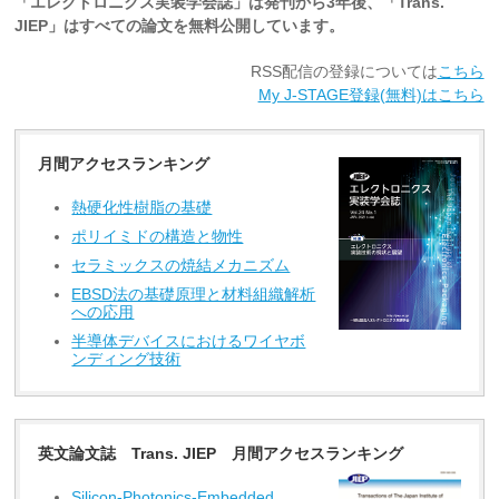
「エレクトロニクス実装学会誌」は発刊から3年後、「Trans.
JIEP」はすべての論文を無料公開しています。
RSS配信の登録については
こちら
My J-STAGE登録(無料)はこちら
月間アクセスランキング
熱硬化性樹脂の基礎
ポリイミドの構造と物性
セラミックスの焼結メカニズム
EBSD法の基礎原理と材料組織解析
への応用
半導体デバイスにおけるワイヤボ
ンディング技術
英文論文誌 Trans. JIEP 月間アクセスランキング
Silicon-Photonics-Embedded