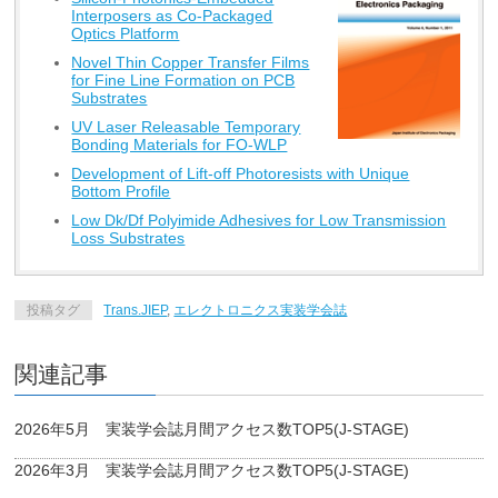
Interposers as Co-Packaged
Optics Platform
Novel Thin Copper Transfer Films
for Fine Line Formation on PCB
Substrates
UV Laser Releasable Temporary
Bonding Materials for FO-WLP
Development of Lift-off Photoresists with Unique
Bottom Profile
Low Dk/Df Polyimide Adhesives for Low Transmission
Loss Substrates
投稿タグ
Trans.JIEP
,
エレクトロニクス実装学会誌
関連記事
2026年5月 実装学会誌月間アクセス数TOP5(J-STAGE)
2026年3月 実装学会誌月間アクセス数TOP5(J-STAGE)