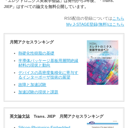
「エレクトロニクス実装学会誌」は発刊から3年後、「Trans.
JIEP」はすべての論文を無料公開しています。
RSS配信の登録については
こちら
My J-STAGE登録(無料)はこちら
月間アクセスランキング
熱硬化性樹脂の基礎
半導体パッケージ基板用層間絶縁
材料の現状と動向
デバイスの高密度集積化に寄与す
るインターポーザ技術の展望
故障と加速試験
加速試験の現状と課題
英文論文誌 Trans. JIEP 月間アクセスランキング
Silicon-Photonics-Embedded