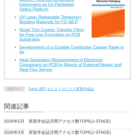
Interposers as Co-Packaged
Optics Platform
UV Laser Releasable Temporary
Bonding Materials for FO-WLP
Novel Thin Copper Transfer Films
for Fine Line Formation on PCB
Substrates
Development of a Curable Conductive Copper Paste in
Air
Heat Dissipation Measurement of Electronic
Component on PCB by Means of External Heater and
Heat Flux Sensor
投稿タグ
Trans.JIEP
,
エレクトロニクス実装学会誌
関連記事
2026年5月 実装学会誌月間アクセス数TOP5(J-STAGE)
2026年3月 実装学会誌月間アクセス数TOP5(J-STAGE)